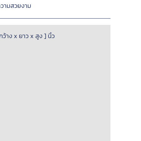
อความสวยงาม
าง x ยาว x สูง ] นิ้ว