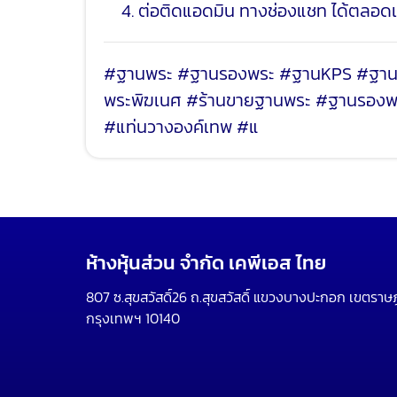
4. ต่อติดแอดมิน ทางช่องแชท ได้ตลอ
#ฐานพระ #ฐานรองพระ #ฐานKPS #ฐานวา
พระพิฆเนศ #ร้านขายฐานพระ #ฐานรองพระ
#แท่นวางองค์เทพ #แ
ห้างหุ้นส่วน จำกัด เคพีเอส ไทย
807 ซ.สุขสวัสดิ์26 ถ.สุขสวัสดิ์ แขวงบางปะกอก เขตราษ
กรุงเทพฯ 10140