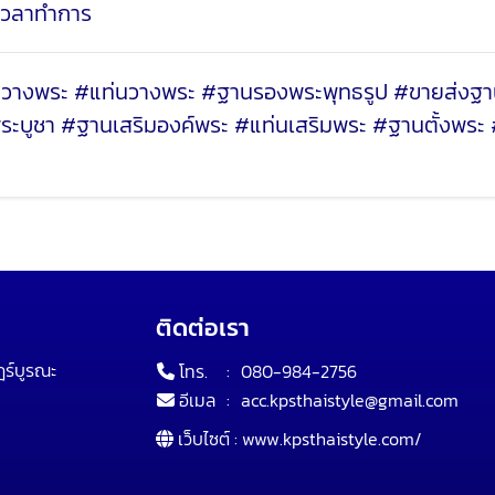
ดเวลาทำการ
งพระ #แท่นวางพระ #ฐานรองพระพุทธรูป #ขายส่งฐาน
บูชา #ฐานเสริมองค์พระ #แท่นเสริมพระ #ฐานตั้งพระ 
ติดต่อเรา
ฎร์บูรณะ
โทร.
:
080-984-2756
อีเมล
:
acc.kpsthaistyle@gmail.com
เว็บไซต์ :
www.kpsthaistyle.com/