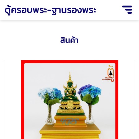
ตู้ครอบพระ-ฐานรองพระ
สินค้า