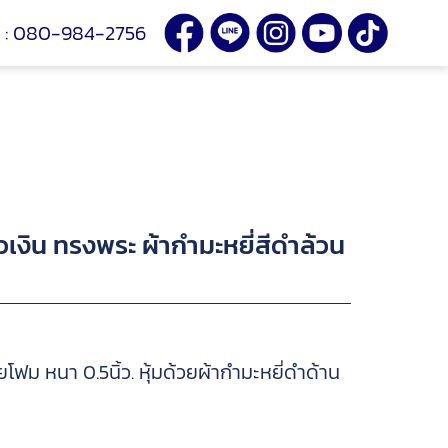
:
080-984-2756
้วเงิน ทรงพระ ผ้ากำมะหยี่สีดำล้วน
โฟม หนา 0.5นิ้ว. หุ้มด้วยผ้ากำมะหยี่ดำด้าน