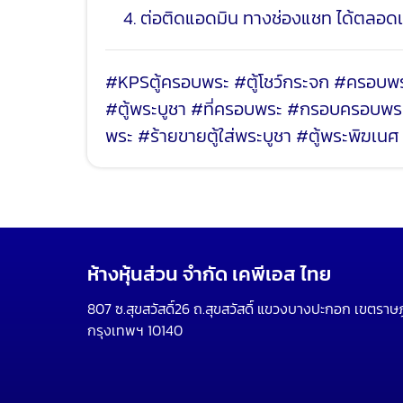
4. ต่อติดแอดมิน ทางช่องแชท ได้ตลอ
#KPSตู้ครอบพระ #ตู้โชว์กระจก #ครอบพระหน
#ตู้พระบูชา #ที่ครอบพระ #กรอบครอบพระ #ต
พระ #ร้ายขายตู้ใส่พระบูชา #ตู้พระพิฆเ
ห้างหุ้นส่วน จำกัด เคพีเอส ไทย
807 ซ.สุขสวัสดิ์26 ถ.สุขสวัสดิ์ แขวงบางปะกอก เขตราษ
กรุงเทพฯ 10140