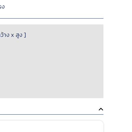
รง
้าง x สูง ]