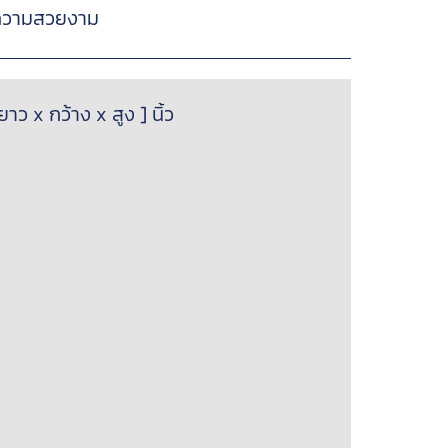
อความสวยงาม
 x กว้าง x สูง ] นิ้ว